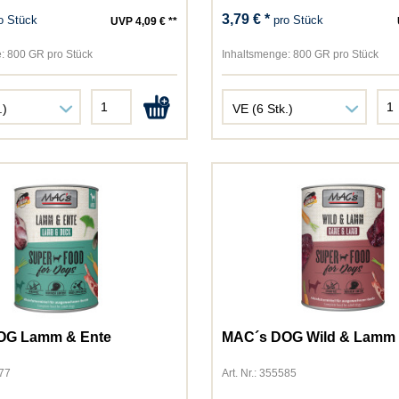
Bozita
3,79 € *
o Stück
pro Stück
UVP 4,09 € **
Brit
Cats Best
:
800 GR pro Stück
Inhaltsmenge:
800 GR pro Stück
Catsan
Catz Finefood
Cesar
Chewies
Chipsi
Country's Best
Daya
Dogs'n Tiger
Dokas
Dr. Clauder
Dreamies
Elles
OG Lamm & Ente
MAC´s DOG Wild & Lamm
Felix
577
Art. Nr.: 355585
Frolic