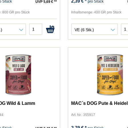
2,39 € *
o Stück
pro Stück
UVP 5,69 € **
:
800 GR pro Stück
Inhaltsmenge:
400 GR pro Stück
OG Wild & Lamm
MAC´s DOG Pute & Heide
844
Art. Nr.: 355917
2,79 € *