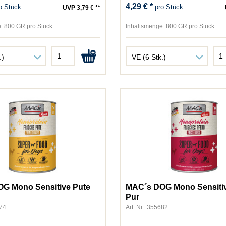
4,29 € *
o Stück
pro Stück
UVP 3,79 € **
NutriBird
Pedigree
:
800 GR pro Stück
Inhaltsmenge:
800 GR pro Stück
Perfect Fit
Perfecto Cat
Perfecto Dog
Pet's Dream
Pond-Star
Primox
Purbello
Purina
Rili
Rinti
Schesir
Schmusy
G Mono Sensitive Pute
MAC´s DOG Mono Sensitiv
Sheba
Pur
Sina
674
Art. Nr.: 355682
Speers/Marschhof