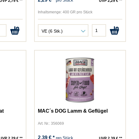
pro Stück
UVP 2,79 € **
UVP 2,29 € **
Inhaltsmenge:
400 GR pro Stück
at
MAC´s DOG Lamm & Geflügel
Art. Nr.: 356069
2,39 € *
pro Stück
UVP 2,29 € **
UVP 2,39 € **