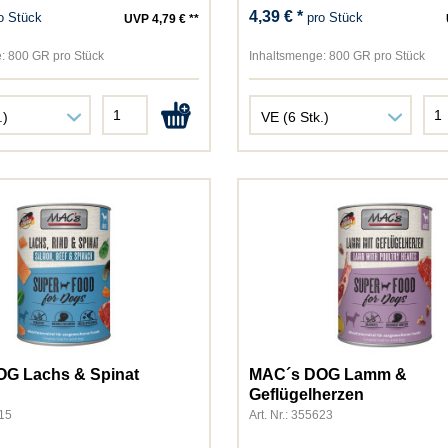
GimCat
4,39 € *
o Stück
pro Stück
UVP 4,79 € **
Golden Choice
Gourmet
:
800 GR pro Stück
Inhaltsmenge:
800 GR pro Stück
Green Petfood
Happy Cat
Happy Dog
Hugro
James Wellbeloved
JosiCat
JosiDog
JR Farm
Kattovit
Kitekat
Lucky Lou
MAC´s
G Lachs & Spinat
MAC´s DOG Lamm &
Miamor
Geflügelherzen
615
Art. Nr.: 355623
MjAMjAM
Natusan