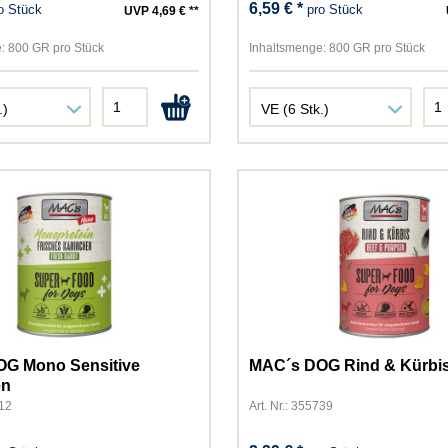
6,59 € *
o Stück
pro Stück
UVP 4,69 € **
Thomas
TopCat
:
800 GR pro Stück
Inhaltsmenge:
800 GR pro Stück
Vegdog
Versele-Laga
Vollmers
Whiskas
WOW CAT
WOW DOG
Yummeez
G Mono Sensitive
MAC´s DOG Rind & Kürbi
en
712
Art. Nr.: 355739