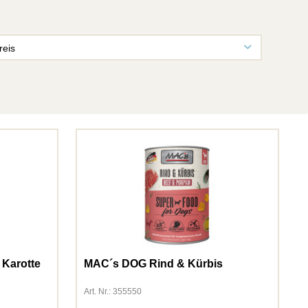
reis
von
0,39 €
bis
431,84 €
 Karotte
MAC´s DOG Rind & Kürbis
Art. Nr.: 355550