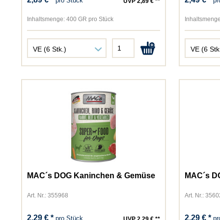
pro Stück
pr
UVP 2,89 € **
Inhaltsmenge:
400 GR pro Stück
Inhaltsmenge
MAC´s DOG Kaninchen & Gemüse
MAC´s D
Art. Nr.: 355968
Art. Nr.: 356
2,29 € *
2,29 € *
pro Stück
pr
UVP 2,29 € **