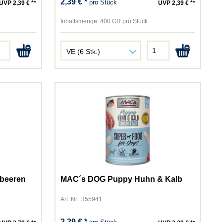
2,39 € *
pro Stück
UVP 2,39 € **
UVP 2,39 € **
Inhaltsmenge:
400 GR pro Stück
lbeeren
MAC´s DOG Puppy Huhn & Kalb
Art. Nr.: 355941
2,29 € *