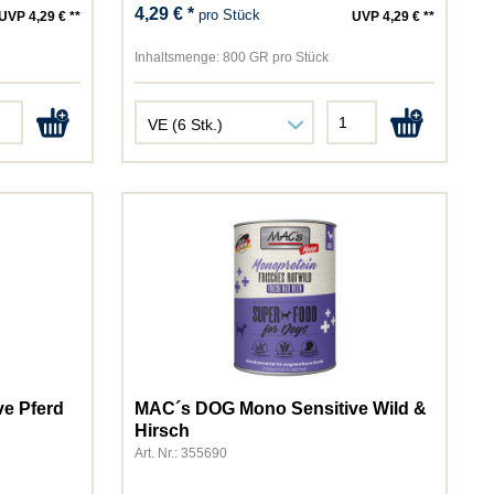
4,29 € *
pro Stück
UVP 4,29 € **
UVP 4,29 € **
Inhaltsmenge:
800 GR pro Stück
e Pferd
MAC´s DOG Mono Sensitive Wild &
Hirsch
Art. Nr.: 355690