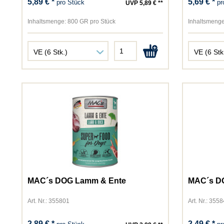
5,89 € *
5,69 € *
pro Stück
pr
UVP 5,89 € **
Inhaltsmenge:
800 GR pro Stück
Inhaltsmenge
MAC´s DOG Lamm & Ente
MAC´s D
Art. Nr.: 355801
Art. Nr.: 355
2,89 € *
2,49 € *