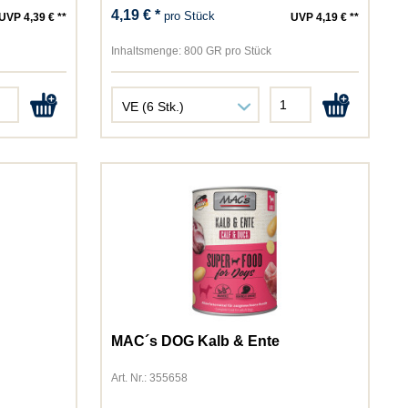
4,19 € *
pro Stück
UVP 4,39 € **
UVP 4,19 € **
Inhaltsmenge:
800 GR pro Stück
MAC´s DOG Kalb & Ente
Art. Nr.: 355658