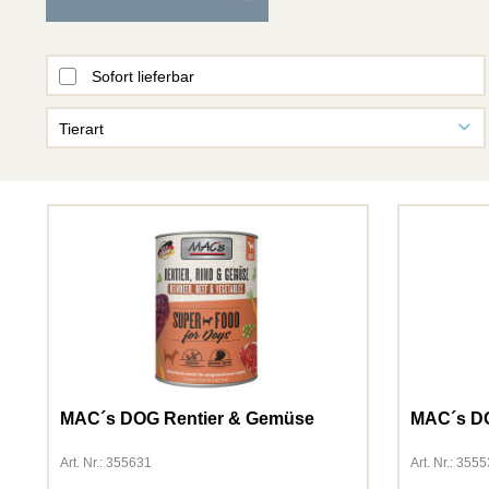
Sofort lieferbar
Tierart
Fisch
Hund
Katze
Kleintiere
Vogel
MAC´s DOG Rentier & Gemüse
MAC´s D
Art. Nr.: 355631
Art. Nr.: 355