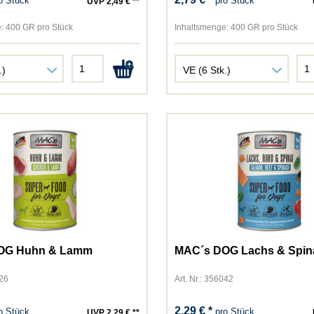
o Stück
pro Stück
UVP 2,49 € **
:
400 GR pro Stück
Inhaltsmenge:
400 GR pro Stück
OG Huhn & Lamm
MAC´s DOG Lachs & Spin
026
Art. Nr.: 356042
2,29 € *
o Stück
pro Stück
UVP 2,29 € **