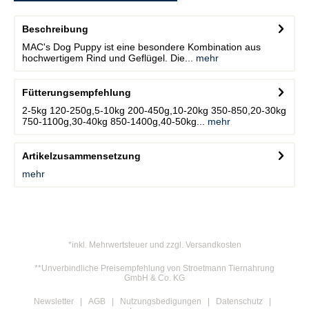
Beschreibung
MAC's Dog Puppy ist eine besondere Kombination aus
hochwertigem Rind und Geflügel. Die...
mehr
Fütterungsempfehlung
2-5kg 120-250g,5-10kg 200-450g,10-20kg 350-850,20-30kg
750-1100g,30-40kg 850-1400g,40-50kg...
mehr
Artikelzusammensetzung
mehr
*inkl. Mehrwertsteuer und zzgl. Versandkosten
**Unverbindliche Preisempfehlung von Stroetmann Tiernahrung
GmbH & Co. KG
Newsletter
AGB
Nutzungsbedigungen
Datenschutz