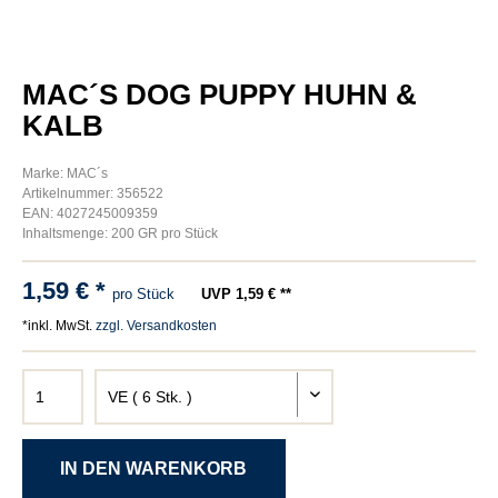
MAC´S DOG PUPPY HUHN &
KALB
Marke: MAC´s
Artikelnummer: 356522
EAN: 4027245009359
Inhaltsmenge: 200 GR pro Stück
1,59 € *
pro Stück
UVP 1,59 € **
*inkl. MwSt.
zzgl. Versandkosten