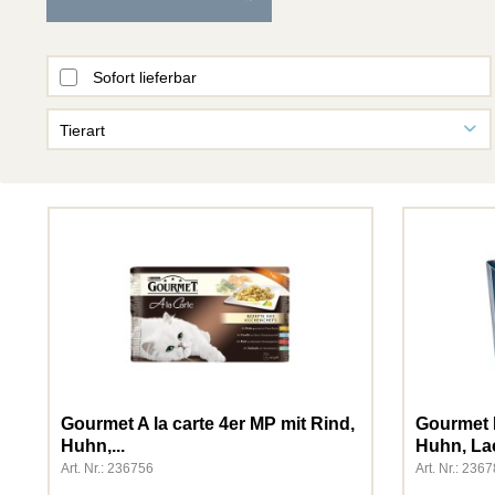
Sofort lieferbar
Tierart
Fisch
Hund
Katze
Kleintiere
Vogel
Gourmet A la carte 4er MP mit Rind,
Gourmet 
Huhn,...
Huhn, Lac
Art. Nr.: 236756
Art. Nr.: 236