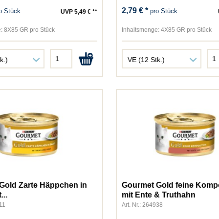
Bozita
2,79 € *
o Stück
pro Stück
UVP 5,49 € **
Brit
Cats Best
:
8X85 GR pro Stück
Inhaltsmenge:
4X85 GR pro Stück
Catsan
Catz Finefood
Cesar
Chewies
Chipsi
Country's Best
Daya
Dogs'n Tiger
Dokas
Dr. Clauder
Dreamies
Elles
Gold Zarte Häppchen in
Gourmet Gold feine Komp
Felix
...
mit Ente & Truthahn
911
Art. Nr.: 264938
Frolic