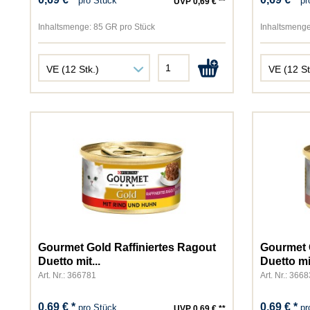
pro Stück
pr
UVP 0,69 € **
Inhaltsmenge:
85 GR pro Stück
Inhaltsmenge
Gourmet Gold Raffiniertes Ragout
Gourmet 
Duetto mit...
Duetto mit
Art. Nr.: 366781
Art. Nr.: 366
0,69 € *
0,69 € *
pro Stück
pr
UVP 0,69 € **