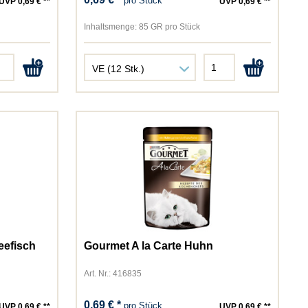
pro Stück
UVP 0,69 € **
UVP 0,69 € **
Inhaltsmenge:
85 GR pro Stück
eefisch
Gourmet A la Carte Huhn
Art. Nr.: 416835
0,69 € *
pro Stück
UVP 0,69 € **
UVP 0,69 € **