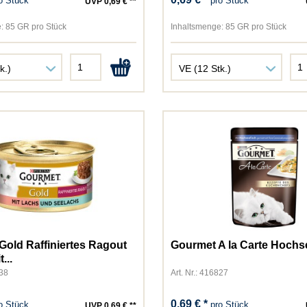
o Stück
pro Stück
UVP 0,69 € **
:
85 GR pro Stück
Inhaltsmenge:
85 GR pro Stück
Gold Raffiniertes Ragout
Gourmet A la Carte Hochs
...
838
Art. Nr.: 416827
0,69 € *
o Stück
pro Stück
UVP 0,69 € **