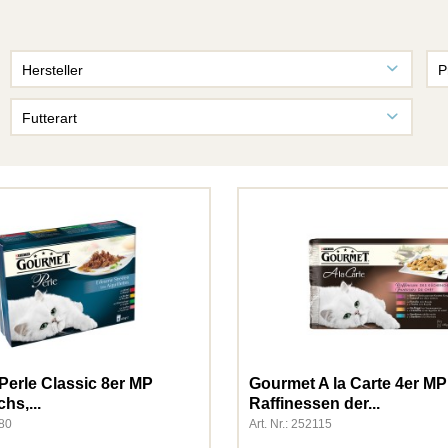
Hersteller
P
Allco
Futterart
Allco Christopherus
Einzelfuttermittel
Amigo
Fischfutter
Animonda Carny
Hauptfutter
Animonda Gran Carno
Nassfutter
Animonda Integra
Snacks
Animonda Milkies
Trockenfutter
Animonda Vom Feinsten
Wildvogelfutter
Apollo
Athena
Biokats
Perle Classic 8er MP
Gourmet A la Carte 4er MP
Bosch
hs,...
Raffinessen der...
780
Art. Nr.: 252115
Bosch Sanabelle