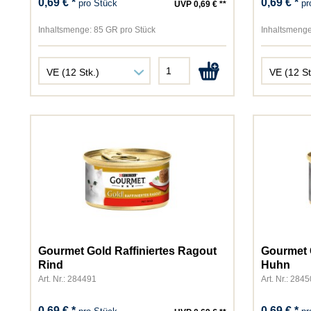
0,69 € *
0,69 € *
pro Stück
pr
UVP 0,69 € **
Inhaltsmenge:
85 GR pro Stück
Inhaltsmenge
Gourmet Gold Raffiniertes Ragout
Gourmet 
Rind
Huhn
Art. Nr.: 284491
Art. Nr.: 284
0,69 € *
0,69 € *