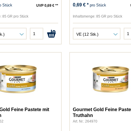
GimCat
0,69 € *
o Stück
pro Stück
UVP 0,69 € **
Golden Choice
Gourmet
:
85 GR pro Stück
Inhaltsmenge:
85 GR pro Stück
Green Petfood
Happy Cat
Happy Dog
Hugro
James Wellbeloved
JosiCat
JosiDog
JR Farm
Kattovit
Kitekat
Lucky Lou
MAC´s
old Feine Pastete mit
Gourmet Gold Feine Paste
Miamor
h
Truthahn
962
Art. Nr.: 264970
MjAMjAM
Natusan