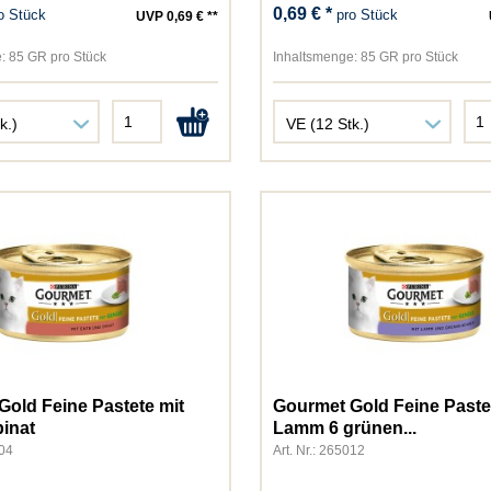
0,69 € *
o Stück
pro Stück
UVP 0,69 € **
NutriBird
Pedigree
:
85 GR pro Stück
Inhaltsmenge:
85 GR pro Stück
Perfect Fit
Perfecto Cat
Perfecto Dog
Pet's Dream
Pond-Star
Primox
Purbello
Purina
Rili
Rinti
Schesir
Schmusy
old Feine Pastete mit
Gourmet Gold Feine Paste
Sheba
inat
Lamm 6 grünen...
Sina
004
Art. Nr.: 265012
Speers/Marschhof