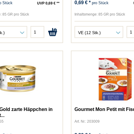
0,69 € *
o Stück
pro Stück
UVP 0,69 € **
Thomas
TopCat
:
85 GR pro Stück
Inhaltsmenge:
85 GR pro Stück
Vegdog
Versele-Laga
Vollmers
Whiskas
WOW CAT
WOW DOG
Yummeez
Gold zarte Häppchen in
Gourmet Mon Petit mit Fis
...
055
Art. Nr.: 203009