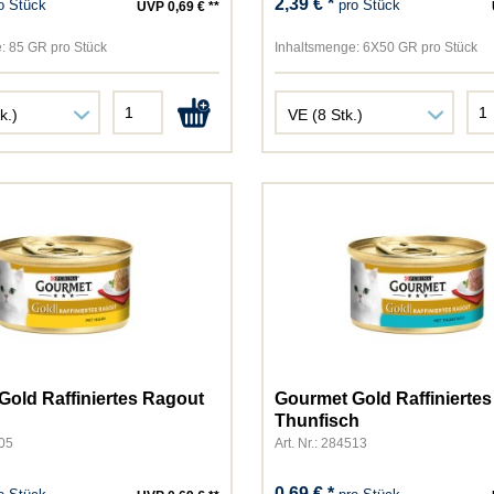
2,39 € *
o Stück
pro Stück
UVP 0,69 € **
:
85 GR pro Stück
Inhaltsmenge:
6X50 GR pro Stück
Gold Raffiniertes Ragout
Gourmet Gold Raffinierte
Thunfisch
505
Art. Nr.: 284513
0,69 € *