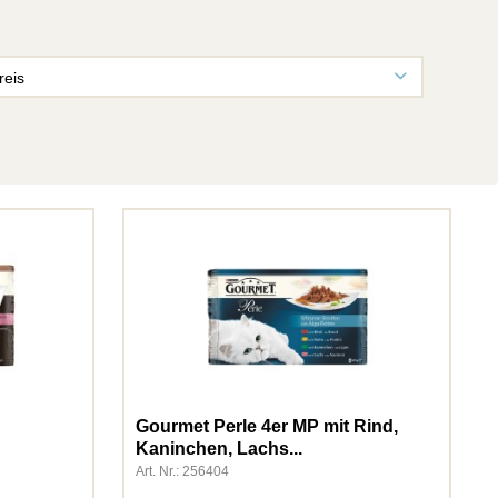
reis
von
0,39 €
bis
431,84 €
Gourmet Perle 4er MP mit Rind,
Kaninchen, Lachs...
Art. Nr.: 256404