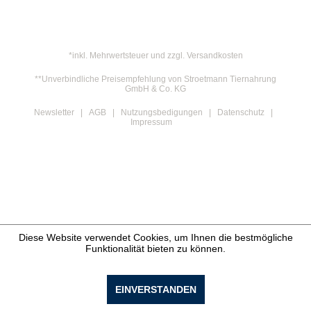
*inkl. Mehrwertsteuer und zzgl. Versandkosten
**Unverbindliche Preisempfehlung von Stroetmann Tiernahrung
GmbH & Co. KG
Newsletter
AGB
Nutzungsbedigungen
Datenschutz
Impressum
Diese Website verwendet Cookies, um Ihnen die bestmögliche
Funktionalität bieten zu können.
EINVERSTANDEN