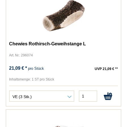
Chewies Rothirsch-Geweihstange L
Art. Nr.: 296074
21,09 € *
pro Stück
UVP 21,09 € **
Inhaltsmenge:
1 ST pro Stück