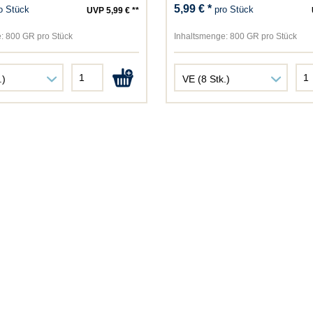
5,99 € *
o Stück
pro Stück
UVP 5,99 € **
NutriBird
Pedigree
:
800 GR pro Stück
Inhaltsmenge:
800 GR pro Stück
Perfect Fit
Perfecto Cat
Perfecto Dog
Pet's Dream
Pond-Star
Primox
Purbello
Purina
Rili
Rinti
Schesir
Schmusy
Sheba
Sina
Speers/Marschhof