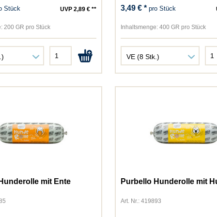
GimCat
3,49 € *
o Stück
pro Stück
UVP 2,89 € **
Golden Choice
Gourmet
:
200 GR pro Stück
Inhaltsmenge:
400 GR pro Stück
Green Petfood
Happy Cat
Happy Dog
Hugro
James Wellbeloved
JosiCat
JosiDog
JR Farm
Kattovit
Kitekat
Lucky Lou
MAC´s
Hunderolle mit Ente
Purbello Hunderolle mit 
Miamor
885
Art. Nr.: 419893
MjAMjAM
Natusan