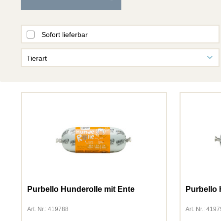
Sofort lieferbar
Tierart
Fisch
Hund
Katze
Kleintiere
Vogel
Purbello Hunderolle mit Ente
Purbello
Art. Nr.: 419788
Art. Nr.: 419