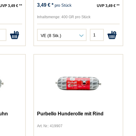
3,49 € *
pro Stück
UVP 3,49 € **
UVP 3,49 € **
Inhaltsmenge:
400 GR pro Stück
Huhn
Purbello Hunderolle mit Rind
Art. Nr.: 419907