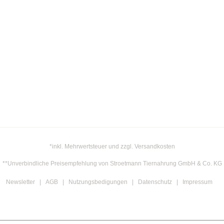
Thomas
TopCat
Vegdog
Versele-Laga
Vollmers
Whiskas
WOW CAT
WOW DOG
Yummeez
*inkl. Mehrwertsteuer und zzgl. Versandkosten
**Unverbindliche Preisempfehlung von Stroetmann Tiernahrung GmbH & Co. KG
Newsletter
AGB
Nutzungsbedigungen
Datenschutz
Impressum