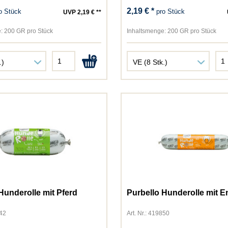
Bozita
2,19 € *
o Stück
pro Stück
UVP 2,19 € **
Brit
Cats Best
:
200 GR pro Stück
Inhaltsmenge:
200 GR pro Stück
Catsan
Catz Finefood
Cesar
Chewies
Chipsi
Country's Best
Daya
Dogs'n Tiger
Dokas
Dr. Clauder
Dreamies
Elles
Hunderolle mit Pferd
Purbello Hunderolle mit E
Felix
842
Art. Nr.: 419850
Frolic