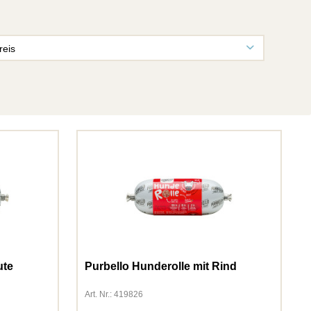
reis
von
0,39 €
bis
431,84 €
ute
Purbello Hunderolle mit Rind
Art. Nr.: 419826