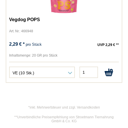
Vegdog POPS
Art. Nr.: 466948
2,29 € *
pro Stück
UVP 2,29 € **
Inhaltsmenge:
20 GR pro Stück
*inkl. Mehrwertsteuer und zzgl. Versandkosten
**Unverbindliche Preisempfehlung von Stroetmann Tiernahrung
GmbH & Co. KG