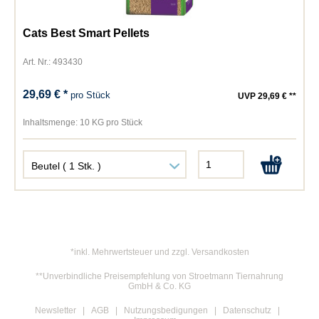
Cats Best Smart Pellets
Art. Nr.: 493430
29,69 € *
pro Stück
UVP 29,69 € **
Inhaltsmenge:
10 KG pro Stück
*inkl. Mehrwertsteuer und zzgl. Versandkosten
**Unverbindliche Preisempfehlung von Stroetmann Tiernahrung
GmbH & Co. KG
Newsletter
AGB
Nutzungsbedigungen
Datenschutz