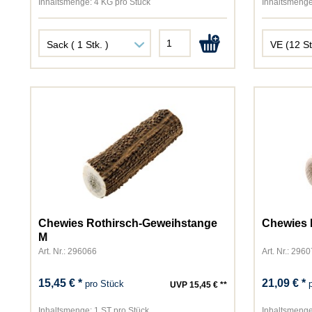
Inhaltsmenge:
4 KG pro Stück
Inhaltsmenge
Chewies Rothirsch-Geweihstange
Chewies 
M
Art. Nr.: 296066
Art. Nr.: 296
15,45 € *
21,09 € *
pro Stück
UVP 15,45 € **
Inhaltsmenge:
1 ST pro Stück
Inhaltsmenge