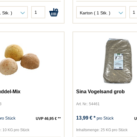
uddel-Mix
Sina Vogelsand grob
3
Art. Nr.: 54461
13,99 € *
pro Stück
pro Stück
UVP 46,95 € **
U
:
10 KG pro Stück
Inhaltsmenge:
25 KG pro Stück