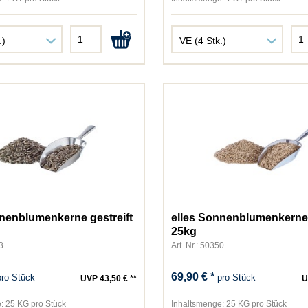
Green Petfood
Happy Cat
Happy Dog
Hugro
James Wellbeloved
JosiCat
JosiDog
JR Farm
Kattovit
Kitekat
Lucky Lou
MAC´s
nnenblumenkerne gestreift
elles Sonnenblumenkerne
Miamor
25kg
3
Art. Nr.: 50350
MjAMjAM
Natusan
69,90 € *
pro Stück
pro Stück
UVP 43,50 € **
U
NutriBird
Pedigree
:
25 KG pro Stück
Inhaltsmenge:
25 KG pro Stück