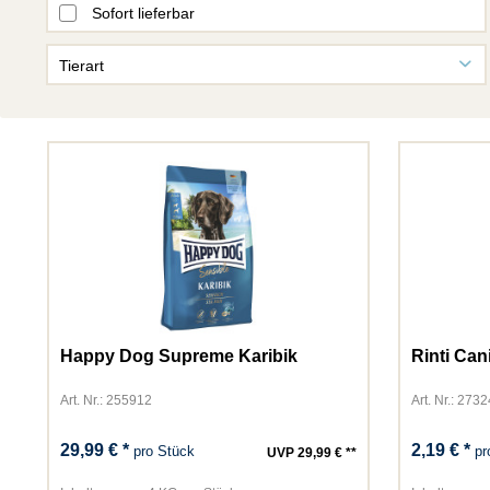
Sofort lieferbar
Tierart
Fisch
Hund
Katze
Kleintiere
Vogel
Happy Dog Supreme Karibik
Rinti Can
Art. Nr.: 255912
Art. Nr.: 273
29,99 € *
2,19 € *
pro Stück
pr
UVP 29,99 € **