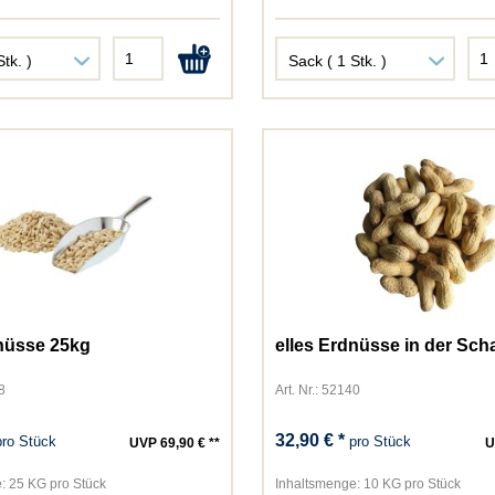
Perfect Fit
Perfecto Cat
Perfecto Dog
Pet's Dream
Pond-Star
Primox
Purbello
Purina
Rili
Rinti
Schesir
Schmusy
dnüsse 25kg
elles Erdnüsse in der Sch
Sheba
Sina
8
Art. Nr.: 52140
Speers/Marschhof
32,90 € *
pro Stück
pro Stück
UVP 69,90 € **
U
Thomas
TopCat
:
25 KG pro Stück
Inhaltsmenge:
10 KG pro Stück