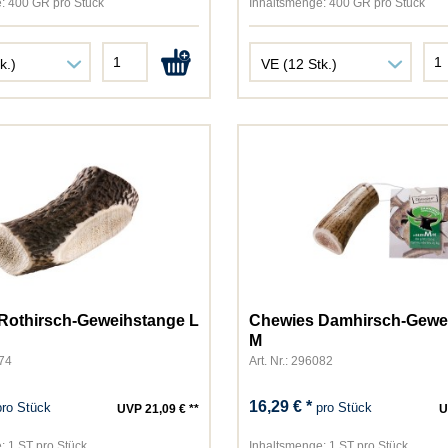
Cats Best
:
400 GR pro Stück
Inhaltsmenge:
400 GR pro Stück
Catsan
Catz Finefood
Cesar
Chewies
Chipsi
Country's Best
Daya
Dogs'n Tiger
Dokas
Dr. Clauder
Dreamies
Elles
Rothirsch-Geweihstange L
Chewies Damhirsch-Gewe
Felix
M
074
Art. Nr.: 296082
Frolic
GimCat
16,29 € *
pro Stück
pro Stück
UVP 21,09 € **
U
Golden Choice
Gourmet
:
1 ST pro Stück
Inhaltsmenge:
1 ST pro Stück