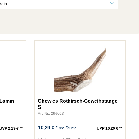
reis
von
0,39 €
bis
431,84 €
t Lamm
Chewies Rothirsch-Geweihstange
S
Art. Nr.: 296023
10,29 € *
pro Stück
UVP 2,19 € **
UVP 10,29 € **