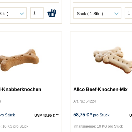
ni-Knabberknochen
Allco Beef-Knochen-Mix
9
Art. Nr.: 54224
58,75 € *
pro Stück
pro Stück
UVP 43,95 € **
U
:
10 KG pro Stück
Inhaltsmenge:
10 KG pro Stück