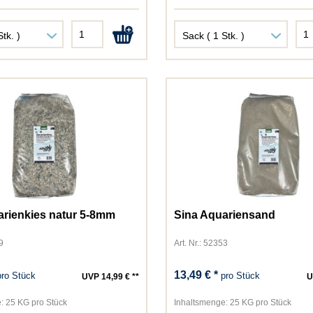
Vegdog
Versele-Laga
Vollmers
Whiskas
WOW CAT
WOW DOG
Yummeez
arienkies natur 5-8mm
Sina Aquariensand
9
Art. Nr.: 52353
13,49 € *
pro Stück
pro Stück
UVP 14,99 € **
U
:
25 KG pro Stück
Inhaltsmenge:
25 KG pro Stück