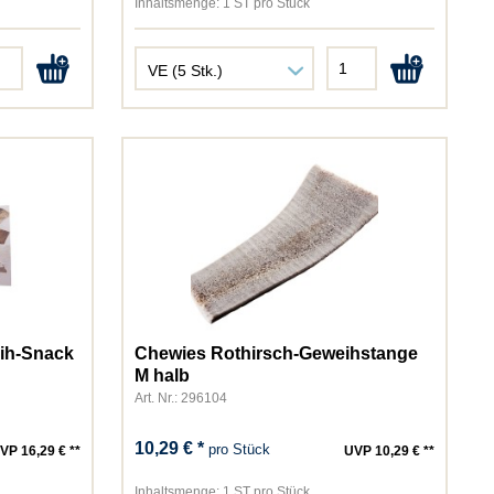
Inhaltsmenge:
1 ST pro Stück
ih-Snack
Chewies Rothirsch-Geweihstange
M halb
Art. Nr.: 296104
10,29 € *
pro Stück
VP 16,29 € **
UVP 10,29 € **
Inhaltsmenge:
1 ST pro Stück