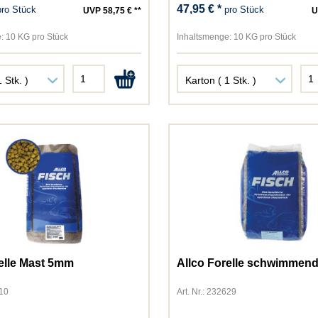
47,95 € *
pro Stück
pro Stück
UVP 58,75 € **
U
NutriBird
Pedigree
:
10 KG pro Stück
Inhaltsmenge:
10 KG pro Stück
Perfect Fit
Perfecto Cat
Perfecto Dog
Pet's Dream
Pond-Star
Primox
Purbello
Purina
Rili
Rinti
Schesir
Schmusy
elle Mast 5mm
Allco Forelle schwimmen
Sheba
Sina
610
Art. Nr.: 232629
Speers/Marschhof