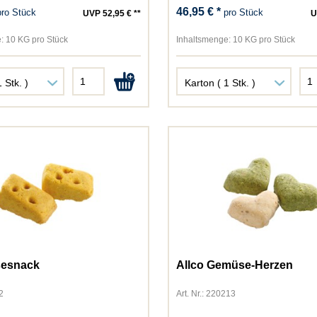
GimCat
46,95 € *
pro Stück
pro Stück
UVP 52,95 € **
U
Golden Choice
Gourmet
:
10 KG pro Stück
Inhaltsmenge:
10 KG pro Stück
Green Petfood
Happy Cat
Happy Dog
Hugro
James Wellbeloved
JosiCat
JosiDog
JR Farm
Kattovit
Kitekat
Lucky Lou
MAC´s
sesnack
Allco Gemüse-Herzen
Miamor
2
Art. Nr.: 220213
MjAMjAM
Natusan