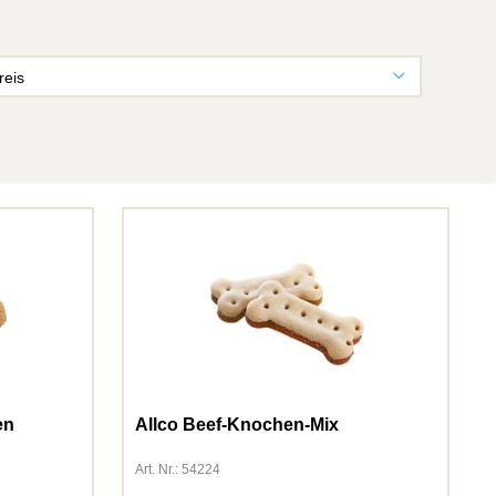
reis
von
0,39 €
bis
431,84 €
en
Allco Beef-Knochen-Mix
Art. Nr.: 54224