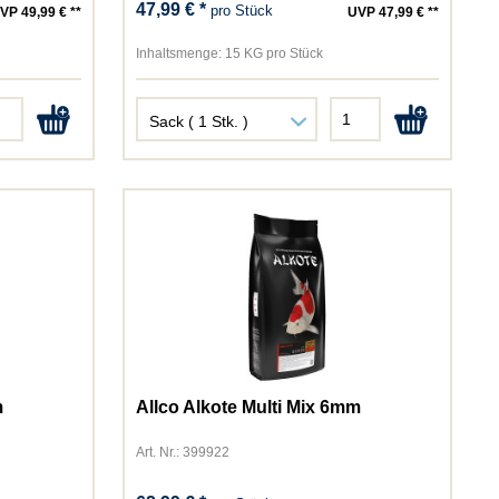
47,99 € *
pro Stück
VP 49,99 € **
UVP 47,99 € **
Inhaltsmenge:
15 KG pro Stück
m
Allco Alkote Multi Mix 6mm
Art. Nr.: 399922