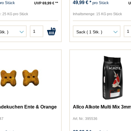
49,99 € *
pro Stück
pro Stück
UVP 69,99 € **
U
Thomas
TopCat
:
25 KG pro Stück
Inhaltsmenge:
15 KG pro Stück
Vegdog
Versele-Laga
Vollmers
Whiskas
WOW CAT
WOW DOG
Yummeez
ndekuchen Ente & Orange
Allco Alkote Multi Mix 3m
947
Art. Nr.: 395536