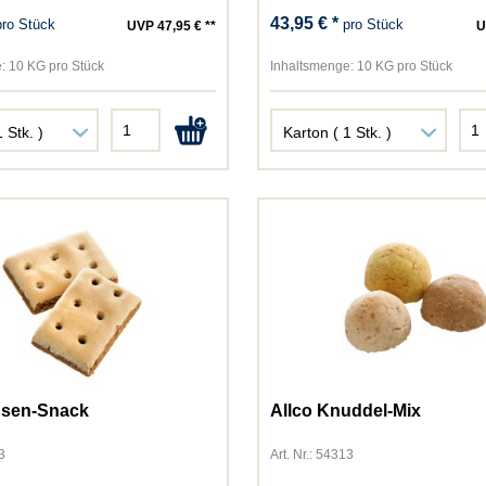
Bozita
43,95 € *
pro Stück
pro Stück
UVP 47,95 € **
U
Brit
Cats Best
:
10 KG pro Stück
Inhaltsmenge:
10 KG pro Stück
Catsan
Catz Finefood
Cesar
Chewies
Chipsi
Country's Best
Daya
Dogs'n Tiger
Dokas
Dr. Clauder
Dreamies
Elles
nsen-Snack
Allco Knuddel-Mix
Felix
3
Art. Nr.: 54313
Frolic