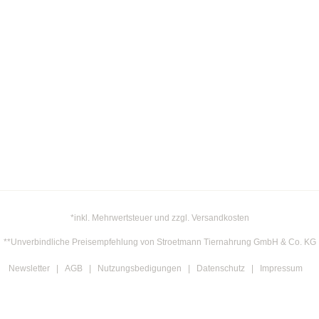
Bozita
Brit
Cats Best
Catsan
Catz Finefood
Cesar
Chewies
Chipsi
Country's Best
Daya
Dogs'n Tiger
Dokas
*inkl. Mehrwertsteuer und zzgl. Versandkosten
Dr. Clauder
**Unverbindliche Preisempfehlung von Stroetmann Tiernahrung GmbH & Co. KG
Dreamies
Elles
Newsletter
AGB
Nutzungsbedigungen
Datenschutz
Impressum
Felix
Frolic