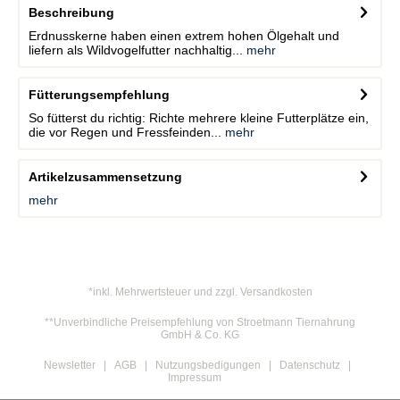
Beschreibung
Erdnusskerne haben einen extrem hohen Ölgehalt und
liefern als Wildvogelfutter nachhaltig...
mehr
Fütterungsempfehlung
So fütterst du richtig: Richte mehrere kleine Futterplätze ein,
die vor Regen und Fressfeinden...
mehr
Artikelzusammensetzung
mehr
*inkl. Mehrwertsteuer und zzgl. Versandkosten
**Unverbindliche Preisempfehlung von Stroetmann Tiernahrung
GmbH & Co. KG
Newsletter
AGB
Nutzungsbedigungen
Datenschutz
Impressum