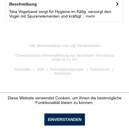
Beschreibung
Sina Vogelsand sorgt für Hygiene im Käfig, versorgt den
Vogel mit Spurenelementen und kräftigt...
mehr
*inkl. Mehrwertsteuer und zzgl. Versandkosten
**Unverbindliche Preisempfehlung von Stroetmann Tiernahrung
GmbH & Co. KG
Newsletter
AGB
Nutzungsbedigungen
Datenschutz
Impressum
Diese Website verwendet Cookies, um Ihnen die bestmögliche
Funktionalität bieten zu können.
EINVERSTANDEN