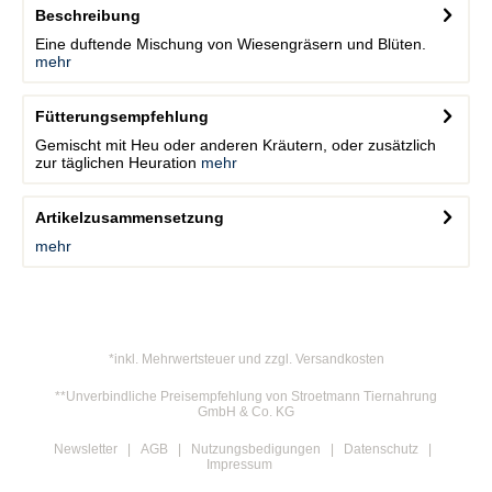
Beschreibung
Eine duftende Mischung von Wiesengräsern und Blüten.
mehr
Fütterungsempfehlung
Gemischt mit Heu oder anderen Kräutern, oder zusätzlich
zur täglichen Heuration
mehr
Artikelzusammensetzung
mehr
*inkl. Mehrwertsteuer und zzgl. Versandkosten
**Unverbindliche Preisempfehlung von Stroetmann Tiernahrung
GmbH & Co. KG
Newsletter
AGB
Nutzungsbedigungen
Datenschutz
Impressum