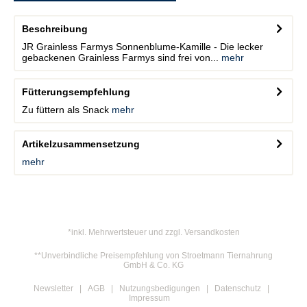
Beschreibung
JR Grainless Farmys Sonnenblume-Kamille - Die lecker
gebackenen Grainless Farmys sind frei von...
mehr
Fütterungsempfehlung
Zu füttern als Snack
mehr
Artikelzusammensetzung
mehr
*inkl. Mehrwertsteuer und zzgl. Versandkosten
**Unverbindliche Preisempfehlung von Stroetmann Tiernahrung
GmbH & Co. KG
Newsletter
AGB
Nutzungsbedigungen
Datenschutz
Impressum