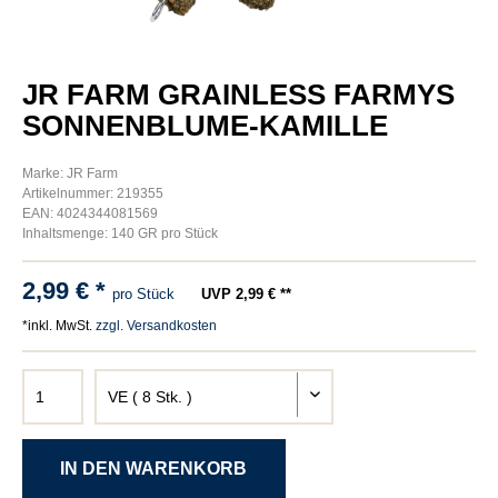
JR FARM GRAINLESS FARMYS
SONNENBLUME-KAMILLE
Marke: JR Farm
Artikelnummer: 219355
EAN: 4024344081569
Inhaltsmenge: 140 GR pro Stück
2,99 € *
pro Stück
UVP 2,99 € **
*inkl. MwSt.
zzgl. Versandkosten