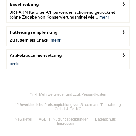
Beschreibung
JR FARM Karotten-Chips werden schonend getrocknet
(ohne Zugabe von Konservierungsmittel wie...
mehr
Fütterungsempfehlung
Zu füttern als Snack.
mehr
Artikelzusammensetzung
mehr
*inkl. Mehrwertsteuer und zzgl. Versandkosten
**Unverbindliche Preisempfehlung von Stroetmann Tiernahrung
GmbH & Co. KG
Newsletter
AGB
Nutzungsbedigungen
Datenschutz
Impressum