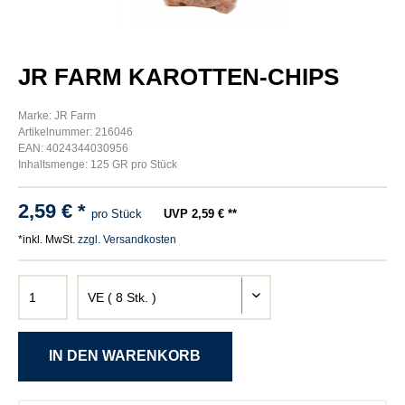
JR FARM KAROTTEN-CHIPS
Marke: JR Farm
Artikelnummer: 216046
EAN: 4024344030956
Inhaltsmenge: 125 GR pro Stück
2,59 € *
pro Stück
UVP 2,59 € **
*inkl. MwSt.
zzgl. Versandkosten