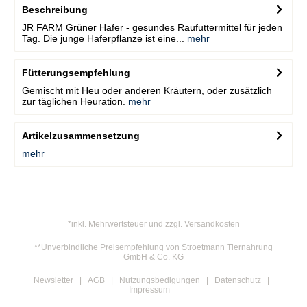
Beschreibung
JR FARM Grüner Hafer - gesundes Raufuttermittel für jeden
Tag. Die junge Haferpflanze ist eine...
mehr
Fütterungsempfehlung
Gemischt mit Heu oder anderen Kräutern, oder zusätzlich
zur täglichen Heuration.
mehr
Artikelzusammensetzung
mehr
*inkl. Mehrwertsteuer und zzgl. Versandkosten
**Unverbindliche Preisempfehlung von Stroetmann Tiernahrung
GmbH & Co. KG
Newsletter
AGB
Nutzungsbedigungen
Datenschutz
Impressum