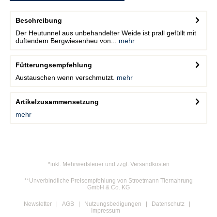
Beschreibung
Der Heutunnel aus unbehandelter Weide ist prall gefüllt mit
duftendem Bergwiesenheu von...
mehr
Fütterungsempfehlung
Austauschen wenn verschmutzt.
mehr
Artikelzusammensetzung
mehr
*inkl. Mehrwertsteuer und zzgl. Versandkosten
**Unverbindliche Preisempfehlung von Stroetmann Tiernahrung
GmbH & Co. KG
Newsletter
AGB
Nutzungsbedigungen
Datenschutz
Impressum