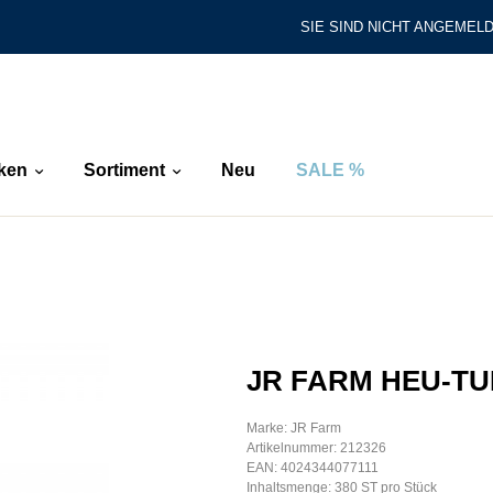
SIE SIND NICHT ANGEMELD
ken
Sortiment
Neu
SALE %
JR FARM HEU-TU
Marke: JR Farm
Artikelnummer: 212326
EAN: 4024344077111
Inhaltsmenge: 380 ST pro Stück