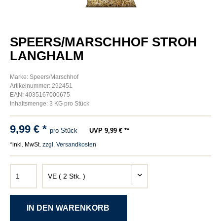
SPEERS/MARSCHHOF STROH
LANGHALM
Marke: Speers/Marschhof
Artikelnummer: 292451
EAN: 4035167000675
Inhaltsmenge: 3 KG pro Stück
9,99 € *
pro Stück
UVP 9,99 € **
*inkl. MwSt.
zzgl. Versandkosten