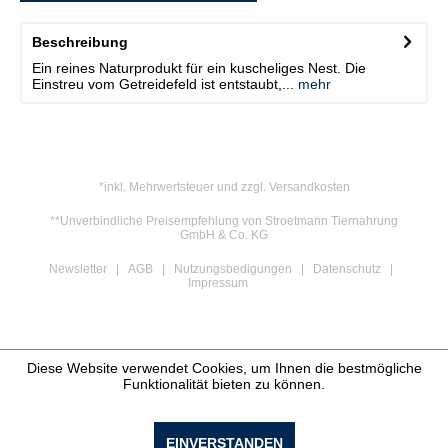
Beschreibung
Ein reines Naturprodukt für ein kuscheliges Nest. Die
Einstreu vom Getreidefeld ist entstaubt,...
mehr
*inkl. Mehrwertsteuer und zzgl. Versandkosten
**Unverbindliche Preisempfehlung von Stroetmann Tiernahrung
GmbH & Co. KG
Newsletter
AGB
Nutzungsbedigungen
Datenschutz
Impressum
Diese Website verwendet Cookies, um Ihnen die bestmögliche
Funktionalität bieten zu können.
EINVERSTANDEN