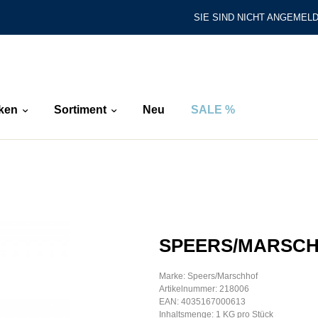
SIE SIND NICHT ANGEMELD
ken
Sortiment
Neu
SALE %
SPEERS/MARSC
Marke: Speers/Marschhof
Artikelnummer: 218006
EAN: 4035167000613
Inhaltsmenge: 1 KG pro Stück