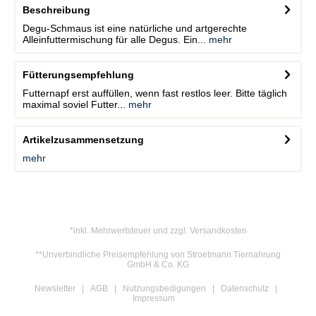
Beschreibung
Degu-Schmaus ist eine natürliche und artgerechte
Alleinfuttermischung für alle Degus. Ein...
mehr
Fütterungsempfehlung
Futternapf erst auffüllen, wenn fast restlos leer. Bitte täglich
maximal soviel Futter...
mehr
Artikelzusammensetzung
mehr
*inkl. Mehrwertsteuer und zzgl. Versandkosten
**Unverbindliche Preisempfehlung von Stroetmann Tiernahrung
GmbH & Co. KG
Newsletter
AGB
Nutzungsbedigungen
Datenschutz
Impressum