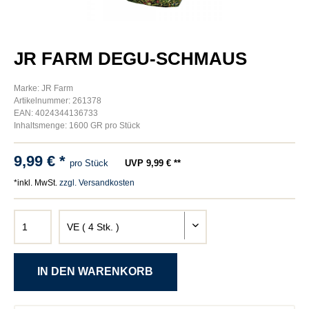
JR FARM DEGU-SCHMAUS
Marke: JR Farm
Artikelnummer: 261378
EAN: 4024344136733
Inhaltsmenge: 1600 GR pro Stück
9,99 € *
pro Stück
UVP 9,99 € **
*inkl. MwSt.
zzgl. Versandkosten