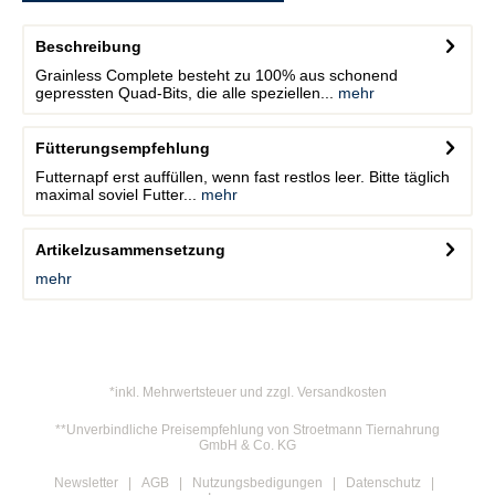
Beschreibung
Grainless Complete besteht zu 100% aus schonend
gepressten Quad-Bits, die alle speziellen...
mehr
Fütterungsempfehlung
Futternapf erst auffüllen, wenn fast restlos leer. Bitte täglich
maximal soviel Futter...
mehr
Artikelzusammensetzung
mehr
*inkl. Mehrwertsteuer und zzgl. Versandkosten
**Unverbindliche Preisempfehlung von Stroetmann Tiernahrung
GmbH & Co. KG
Newsletter
AGB
Nutzungsbedigungen
Datenschutz