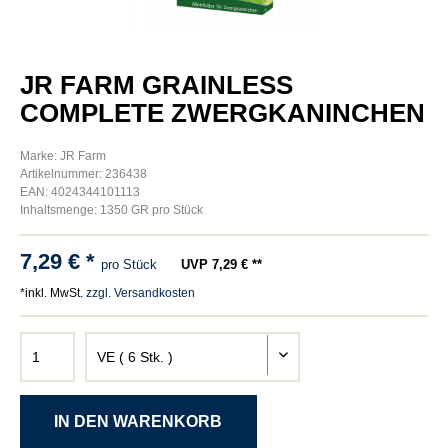
JR FARM GRAINLESS
COMPLETE ZWERGKANINCHEN
Marke: JR Farm
Artikelnummer: 236438
EAN: 4024344101113
Inhaltsmenge: 1350 GR pro Stück
7,29 € *
pro Stück
UVP 7,29 € **
*inkl. MwSt.
zzgl. Versandkosten