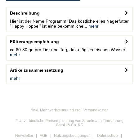
Beschreibung
Hier ist der Name Programm: Das köstliche elles Nagerfutter
"Happy Hoppel" ist eine bekömmliche...
mehr
Fütterungsempfehlung
ca.60-80 gr. pro Tier und Tag, dazu täglich frisches Wasser
mehr
Artikelzusammensetzung
mehr
*inkl. Mehrwertsteuer und zzgl. Versandkosten
**Unverbindliche Preisempfehlung von Stroetmann Tiernahrung
GmbH & Co. KG
Newsletter
AGB
Nutzungsbedigungen
Datenschutz