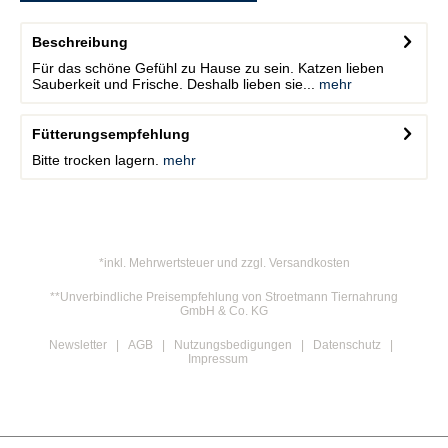
Beschreibung
Für das schöne Gefühl zu Hause zu sein. Katzen lieben
Sauberkeit und Frische. Deshalb lieben sie...
mehr
Fütterungsempfehlung
Bitte trocken lagern.
mehr
*inkl. Mehrwertsteuer und zzgl. Versandkosten
**Unverbindliche Preisempfehlung von Stroetmann Tiernahrung
GmbH & Co. KG
Newsletter
AGB
Nutzungsbedigungen
Datenschutz
Impressum