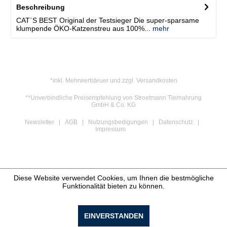
Beschreibung
CAT`S BEST Original der Testsieger Die super-sparsame
klumpende ÖKO-Katzenstreu aus 100%...
mehr
*inkl. Mehrwertsteuer und zzgl. Versandkosten
**Unverbindliche Preisempfehlung von Stroetmann Tiernahrung
GmbH & Co. KG
Newsletter
AGB
Nutzungsbedigungen
Datenschutz
Impressum
Diese Website verwendet Cookies, um Ihnen die bestmögliche
Funktionalität bieten zu können.
EINVERSTANDEN