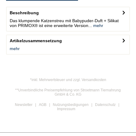
Beschreibung
Das klumpende Katzenstreu mit Babypuder-Duft + Silikat
von PRIMOX® ist eine erweiterte Version...
mehr
Artikelzusammensetzung
mehr
*inkl. Mehrwertsteuer und zzgl. Versandkosten
**Unverbindliche Preisempfehlung von Stroetmann Tiernahrung
GmbH & Co. KG
Newsletter
AGB
Nutzungsbedigungen
Datenschutz
Impressum