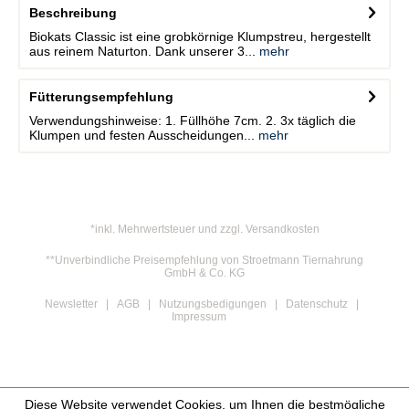
Beschreibung
Biokats Classic ist eine grobkörnige Klumpstreu, hergestellt
aus reinem Naturton. Dank unserer 3...
mehr
Fütterungsempfehlung
Verwendungshinweise: 1. Füllhöhe 7cm. 2. 3x täglich die
Klumpen und festen Ausscheidungen...
mehr
*inkl. Mehrwertsteuer und zzgl. Versandkosten
**Unverbindliche Preisempfehlung von Stroetmann Tiernahrung
GmbH & Co. KG
Newsletter
AGB
Nutzungsbedigungen
Datenschutz
Impressum
Diese Website verwendet Cookies, um Ihnen die bestmögliche