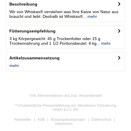
Beschreibung
Wir von Whiskas® verstehen was Ihre Katze von Natur aus
braucht und liebt. Deshalb ist Whiskas®...
mehr
Fütterungsempfehlung
3 kg Körpergewicht: 45 g Trockenfutter oder 15 g
Trockennahrung und 1 1/2 Portionsbeutel. 4 kg...
mehr
Artikelzusammensetzung
mehr
*inkl. Mehrwertsteuer und zzgl. Versandkosten
**Unverbindliche Preisempfehlung von Stroetmann Tiernahrung
GmbH & Co. KG
Newsletter
AGB
Nutzungsbedigungen
Datenschutz
Impressum