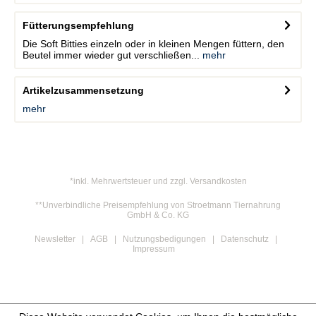
Fütterungsempfehlung
Die Soft Bitties einzeln oder in kleinen Mengen füttern, den
Beutel immer wieder gut verschließen...
mehr
Artikelzusammensetzung
mehr
*inkl. Mehrwertsteuer und zzgl. Versandkosten
**Unverbindliche Preisempfehlung von Stroetmann Tiernahrung
GmbH & Co. KG
Newsletter
AGB
Nutzungsbedigungen
Datenschutz
Impressum