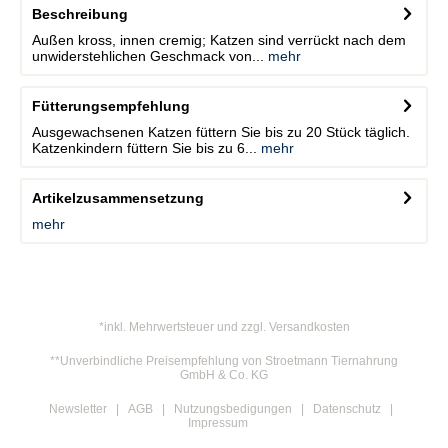
Beschreibung
Außen kross, innen cremig; Katzen sind verrückt nach dem
unwiderstehlichen Geschmack von...
mehr
Fütterungsempfehlung
Ausgewachsenen Katzen füttern Sie bis zu 20 Stück täglich.
Katzenkindern füttern Sie bis zu 6...
mehr
Artikelzusammensetzung
mehr
*inkl. Mehrwertsteuer und zzgl. Versandkosten
**Unverbindliche Preisempfehlung von Stroetmann Tiernahrung
GmbH & Co. KG
Newsletter
AGB
Nutzungsbedigungen
Datenschutz
Impressum