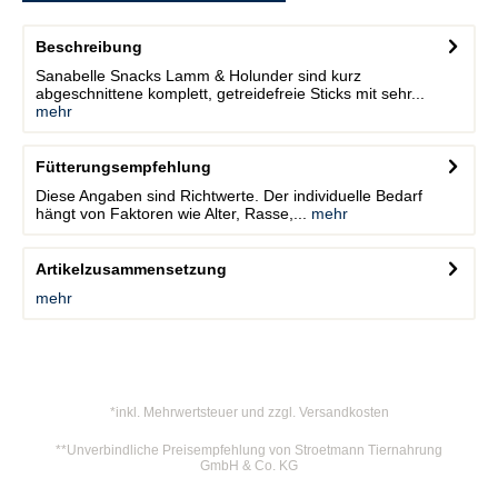
Beschreibung
Sanabelle Snacks Lamm & Holunder sind kurz
abgeschnittene komplett, getreidefreie Sticks mit sehr...
mehr
Fütterungsempfehlung
Diese Angaben sind Richtwerte. Der individuelle Bedarf
hängt von Faktoren wie Alter, Rasse,...
mehr
Artikelzusammensetzung
mehr
*inkl. Mehrwertsteuer und zzgl. Versandkosten
**Unverbindliche Preisempfehlung von Stroetmann Tiernahrung
GmbH & Co. KG