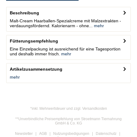
Beschreibung
Malt-Cream Haarballen-Spezialcreme mit Malzextrakten -
verdauungsfördernd. Kalorienarm - ohne...
mehr
Fütterungsempfehlung
Eine Einzelpackung ist ausreichend für eine Tagesportion
und deshalb immer frisch.
mehr
Artikelzusammensetzung
mehr
*inkl. Mehrwertsteuer und zzgl. Versandkosten
**Unverbindliche Preisempfehlung von Stroetmann Tiernahrung
GmbH & Co. KG
Newsletter
AGB
Nutzungsbedigungen
Datenschutz