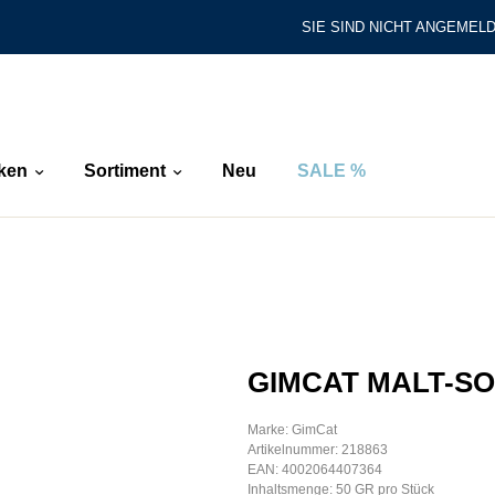
SIE SIND NICHT ANGEMELD
ken
Sortiment
Neu
SALE %
GIMCAT MALT-SO
Marke: GimCat
Artikelnummer: 218863
EAN: 4002064407364
Inhaltsmenge: 50 GR pro Stück