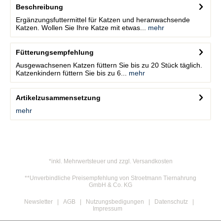
Beschreibung
Ergänzungsfuttermittel für Katzen und heranwachsende
Katzen. Wollen Sie Ihre Katze mit etwas...
mehr
Fütterungsempfehlung
Ausgewachsenen Katzen füttern Sie bis zu 20 Stück täglich.
Katzenkindern füttern Sie bis zu 6...
mehr
Artikelzusammensetzung
mehr
*inkl. Mehrwertsteuer und zzgl. Versandkosten
**Unverbindliche Preisempfehlung von Stroetmann Tiernahrung
GmbH & Co. KG
Newsletter
AGB
Nutzungsbedigungen
Datenschutz
Impressum