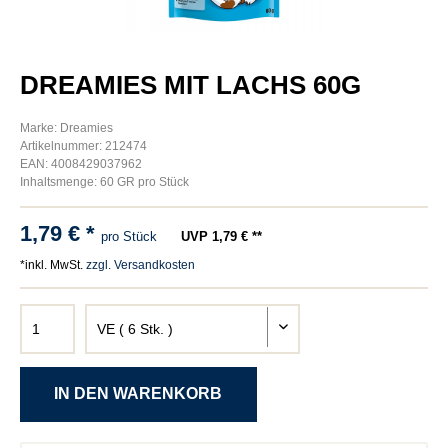
DREAMIES MIT LACHS 60G
Marke: Dreamies
Artikelnummer: 212474
EAN: 4008429037962
Inhaltsmenge: 60 GR pro Stück
1,79 € *
pro Stück
UVP 1,79 € **
*inkl. MwSt.
zzgl. Versandkosten