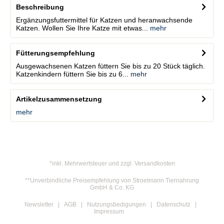
Beschreibung
Ergänzungsfuttermittel für Katzen und heranwachsende
Katzen. Wollen Sie Ihre Katze mit etwas...
mehr
Fütterungsempfehlung
Ausgewachsenen Katzen füttern Sie bis zu 20 Stück täglich.
Katzenkindern füttern Sie bis zu 6...
mehr
Artikelzusammensetzung
mehr
*inkl. Mehrwertsteuer und zzgl. Versandkosten
**Unverbindliche Preisempfehlung von Stroetmann Tiernahrung
GmbH & Co. KG
Newsletter
AGB
Nutzungsbedigungen
Datenschutz
Impressum