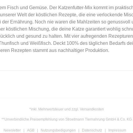
em Fisch und Gemüse. Der Katzenfutter-Mix kommt im praktische
erer Welt der köstlichen Rezepte, die eine verlockende Misch
der Ernährung. Noch nie waren die Mahlzeiten so genussvoll un
köstlichen Mischung, die deine Katze garantiert wohlig schnurr
lücklich und gesund zu halten. Mit vier aufregenden Rezepturen 
unfisch und Weißfisch. Deckt 100% des täglichen Bedarfs dein
seren Rezepten stammt aus nachhaltiger Produktion.
*inkl. Mehrwertsteuer und zzgl. Versandkosten
**Unverbindliche Preisempfehlung von Stroetmann Tiernahrung GmbH & Co. KG
Newsletter
AGB
Nutzungsbedigungen
Datenschutz
Impressum