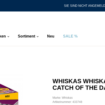
SIE SIND NICHT ANGEMELD
ken
Sortiment
Neu
SALE %
WHISKAS WHISKA
CATCH OF THE D
Marke: Whiskas
Artikelnummer: 433748