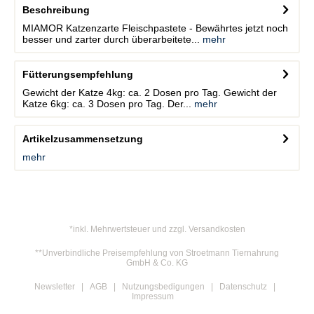
Beschreibung
MIAMOR Katzenzarte Fleischpastete - Bewährtes jetzt noch
besser und zarter durch überarbeitete...
mehr
Fütterungsempfehlung
Gewicht der Katze 4kg: ca. 2 Dosen pro Tag. Gewicht der
Katze 6kg: ca. 3 Dosen pro Tag. Der...
mehr
Artikelzusammensetzung
mehr
*inkl. Mehrwertsteuer und zzgl. Versandkosten
**Unverbindliche Preisempfehlung von Stroetmann Tiernahrung
GmbH & Co. KG
Newsletter
AGB
Nutzungsbedigungen
Datenschutz
Impressum