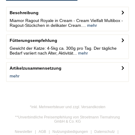
Beschreibung
Miamor Ragout Royale in Cream - Cream Vielfalt Multibox -
Ragout-Stückchen in delikater Cream....
mehr
Fütterungsempfehlung
Gewicht der Katze: 4-5kg ca. 300g pro Tag. Der tägliche
Bedarf variiert nach Alter, Aktivität...
mehr
Artikelzusammensetzung
mehr
*inkl. Mehrwertsteuer und zzgl. Versandkosten
**Unverbindliche Preisempfehlung von Stroetmann Tiernahrung
GmbH & Co. KG
Newsletter
AGB
Nutzungsbedigungen
Datenschutz