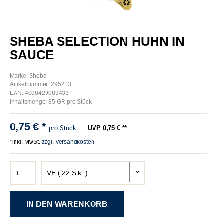
SHEBA SELECTION HUHN IN
SAUCE
Marke: Sheba
Artikelnummer: 295213
EAN: 4008429083433
Inhaltsmenge: 85 GR pro Stück
0,75 € *
pro Stück
UVP 0,75 € **
*inkl. MwSt.
zzgl. Versandkosten