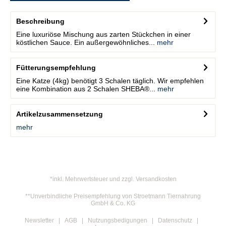
Beschreibung
Eine luxuriöse Mischung aus zarten Stückchen in einer
köstlichen Sauce. Ein außergewöhnliches...
mehr
Fütterungsempfehlung
Eine Katze (4kg) benötigt 3 Schalen täglich. Wir empfehlen
eine Kombination aus 2 Schalen SHEBA®...
mehr
Artikelzusammensetzung
mehr
*inkl. Mehrwertsteuer und zzgl. Versandkosten
**Unverbindliche Preisempfehlung von Stroetmann Tiernahrung
GmbH & Co. KG
Newsletter
AGB
Nutzungsbedigungen
Datenschutz