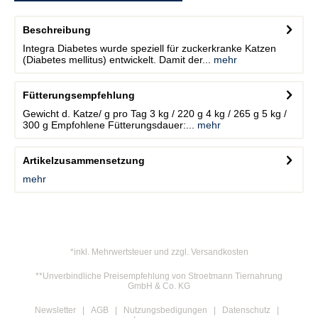
Beschreibung
Integra Diabetes wurde speziell für zuckerkranke Katzen
(Diabetes mellitus) entwickelt. Damit der...
mehr
Fütterungsempfehlung
Gewicht d. Katze/ g pro Tag 3 kg / 220 g 4 kg / 265 g 5 kg /
300 g Empfohlene Fütterungsdauer:...
mehr
Artikelzusammensetzung
mehr
*inkl. Mehrwertsteuer und zzgl. Versandkosten
**Unverbindliche Preisempfehlung von Stroetmann Tiernahrung
GmbH & Co. KG
Newsletter
AGB
Nutzungsbedigungen
Datenschutz