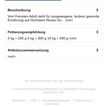
Beschreibung
Vom Feinsten Adult steht für ausgewogene, leckere gesunde
Ernährung auf höchstem Niveau für...
mehr
Fütterungsempfehlung
3 kg = 240 g 5 kg = 300 g 10 kg = 340 g
mehr
Artikelzusammensetzung
mehr
*inkl. Mehrwertsteuer und zzgl. Versandkosten
**Unverbindliche Preisempfehlung von Stroetmann Tiernahrung
GmbH & Co. KG
Newsletter
AGB
Nutzungsbedigungen
Datenschutz
Impressum