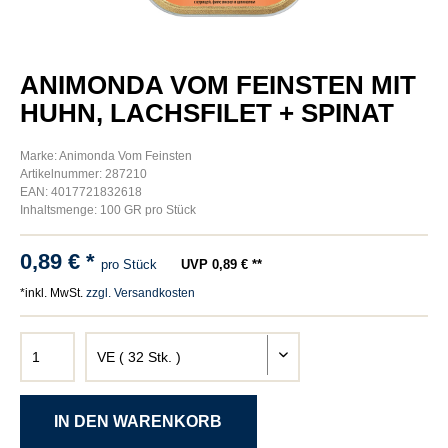
ANIMONDA VOM FEINSTEN MIT
HUHN, LACHSFILET + SPINAT
Marke: Animonda Vom Feinsten
Artikelnummer: 287210
EAN: 4017721832618
Inhaltsmenge: 100 GR pro Stück
0,89 € *
pro Stück
UVP 0,89 € **
*inkl. MwSt.
zzgl. Versandkosten