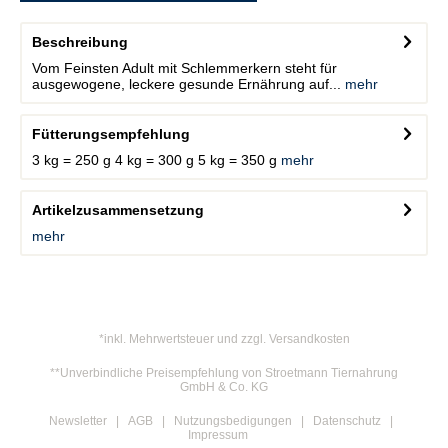
Beschreibung
Vom Feinsten Adult mit Schlemmerkern steht für
ausgewogene, leckere gesunde Ernährung auf...
mehr
Fütterungsempfehlung
3 kg = 250 g 4 kg = 300 g 5 kg = 350 g
mehr
Artikelzusammensetzung
mehr
*inkl. Mehrwertsteuer und zzgl. Versandkosten
**Unverbindliche Preisempfehlung von Stroetmann Tiernahrung
GmbH & Co. KG
Newsletter
AGB
Nutzungsbedigungen
Datenschutz
Impressum