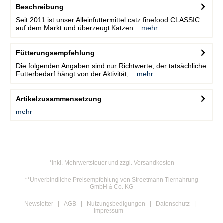
Beschreibung
Seit 2011 ist unser Alleinfuttermittel catz finefood CLASSIC
auf dem Markt und überzeugt Katzen...
mehr
Fütterungsempfehlung
Die folgenden Angaben sind nur Richtwerte, der tatsächliche
Futterbedarf hängt von der Aktivität,...
mehr
Artikelzusammensetzung
mehr
*inkl. Mehrwertsteuer und zzgl. Versandkosten
**Unverbindliche Preisempfehlung von Stroetmann Tiernahrung
GmbH & Co. KG
Newsletter
AGB
Nutzungsbedigungen
Datenschutz
Impressum