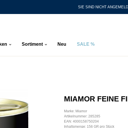
SIE SIND NICHT ANGEMELD
ken
Sortiment
Neu
SALE %
MIAMOR FEINE F
Marke: Miamor
Artikelnummer: 285285
EAN: 4000158750204
Inhaltsmenge: 156 GR pro Stück