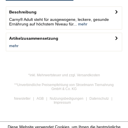
Beschreibung
Carny® Adult steht für ausgewogene, leckere, gesunde
Ernährung auf höchstem Niveau für...
mehr
Artikelzusammensetzung
mehr
*inkl. Mehrwertsteuer und zzgl. Versandkosten
**Unverbindliche Preisempfehlung von Stroetmann Tiernahrung
GmbH & Co. KG
Newsletter
AGB
Nutzungsbedigungen
Datenschutz
Impressum
Diese Website verwendet Cookies, um Ihnen die bestmögliche