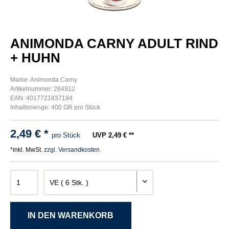
ANIMONDA CARNY ADULT RIND
+ HUHN
Marke: Animonda Carny
Artikelnummer: 284912
EAN: 4017721837194
Inhaltsmenge: 400 GR pro Stück
2,49 € *
pro Stück
UVP 2,49 € **
*inkl. MwSt.
zzgl. Versandkosten