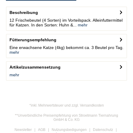
Beschreibung
12 Frischebeutel (4 Sorten) im Vorteilspack. Alleinfuttermittel
für Katzen. In den Sorten: Huhn &...
mehr
Fütterungsempfehlung
Eine erwachsene Katze (4kg) bekommt ca. 3 Beutel pro Tag.
mehr
Artikelzusammensetzung
mehr
*inkl. Mehrwertsteuer und zzgl. Versandkosten
**Unverbindliche Preisempfehlung von Stroetmann Tiernahrung
GmbH & Co. KG
Newsletter
AGB
Nutzungsbedigungen
Datenschutz