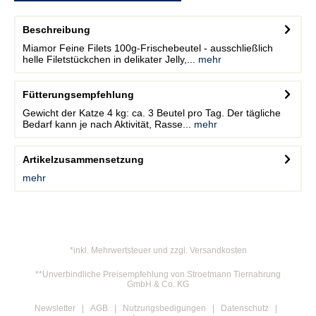
Beschreibung
Miamor Feine Filets 100g-Frischebeutel - ausschließlich
helle Filetstückchen in delikater Jelly,...
mehr
Fütterungsempfehlung
Gewicht der Katze 4 kg: ca. 3 Beutel pro Tag. Der tägliche
Bedarf kann je nach Aktivität, Rasse...
mehr
Artikelzusammensetzung
mehr
*inkl. Mehrwertsteuer und zzgl. Versandkosten
**Unverbindliche Preisempfehlung von Stroetmann Tiernahrung
GmbH & Co. KG
Newsletter
AGB
Nutzungsbedigungen
Datenschutz