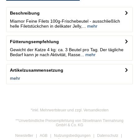
Beschreibung
Miamor Feine Filets 100g-Frischebeutel - ausschließlich
helle Filetstückchen in delikater Jelly,...
mehr
Fütterungsempfehlung
Gewicht der Katze 4 kg: ca. 3 Beutel pro Tag. Der tägliche
Bedarf kann je nach Aktivität, Rasse...
mehr
Artikelzusammensetzung
mehr
*inkl. Mehrwertsteuer und zzgl. Versandkosten
**Unverbindliche Preisempfehlung von Stroetmann Tiernahrung
GmbH & Co. KG
Newsletter
AGB
Nutzungsbedigungen
Datenschutz