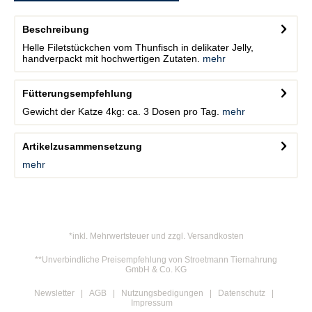
Beschreibung
Helle Filetstückchen vom Thunfisch in delikater Jelly,
handverpackt mit hochwertigen Zutaten.
mehr
Fütterungsempfehlung
Gewicht der Katze 4kg: ca. 3 Dosen pro Tag.
mehr
Artikelzusammensetzung
mehr
*inkl. Mehrwertsteuer und zzgl. Versandkosten
**Unverbindliche Preisempfehlung von Stroetmann Tiernahrung
GmbH & Co. KG
Newsletter
AGB
Nutzungsbedigungen
Datenschutz
Impressum